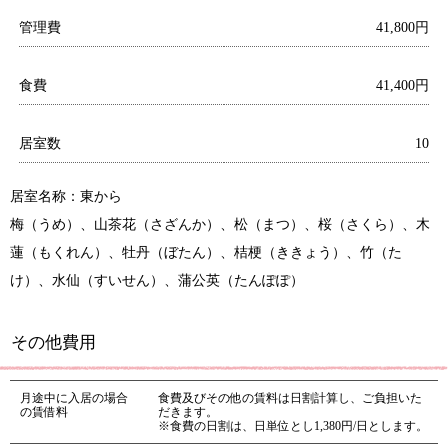
管理費
41,800円
食費
41,400円
居室数
10
居室名称：東から
梅（うめ）、山茶花（さざんか）、松（まつ）、桜（さくら）、木
蓮（もくれん）、牡丹（ぼたん）、桔梗（ききょう）、竹（た
け）、水仙（すいせん）、蒲公英（たんぽぽ）
その他費用
月途中に入居の場合
食費及びその他の賃料は日割計算し、ご負担いた
の賃借料
だきます。
※食費の日割は、日単位とし1,380円/日とします。