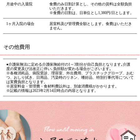
月途中の入退院
食費のみ日割計算とし、その他の賃料は全額負担
いただきます。
※食費の日割は、日単位とし1,380円/日とします。
1ヶ月入院の場合
居室料及び管理費全額とします。食費はいただき
ません。
その他費用
●介護保険法に定める介護保険給付の1～3割分が自己負担となります｡介護
度の変更及び法改正に伴い､負担額が変わる場合がございます｡
※各種消耗品、病院受診、理容室、外出費用、プラスチックグローブ、おむ
つ、おしり拭き、日用品、汚染時のリネン、嗜好品、特別行事代等について
は実費負担となります。
※居室料金・管理費・食材料費以外は、別途消費税がかかります。
※記載の情報は2023年2月14日時点の内容となります。