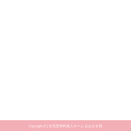
※40～64歳の方で要介護認定を受けられ、受給者証をお持ちの方は
ご相談ください。
健康保険証・介護保険証・印鑑・おくすり・口腔ケア用品・衣類・
上履きなど
※その他おむつ、杖など必要でしたらご用意をお願いいたします。
入居決定後に、「必要な持ち物の一覧表」をお渡しします。
印鑑（ご本人様・身元引受人様）
ご本人確認書類（健康保険証・介護保険証）
Copyright (C) 住宅型有料老人ホーム おおがき苑