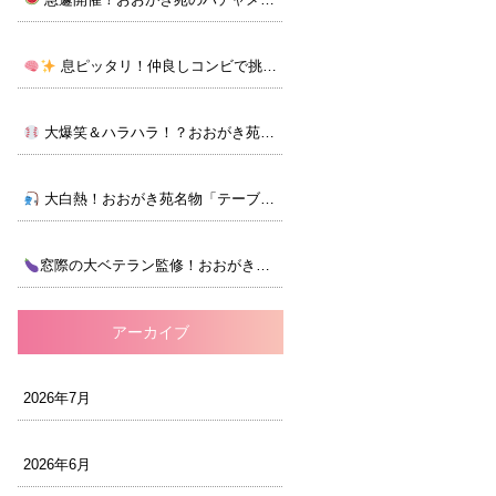
息ピッタリ！仲良しコンビで挑むカード合わせ脳トレ
大爆笑＆ハラハラ！？おおがき苑の大キャッチボール大会！
大白熱！おおがき苑名物「テーブルフィッシング」大会！
窓際の大ベテラン監修！おおがき苑のナス大収穫祭
アーカイブ
2026年7月
2026年6月