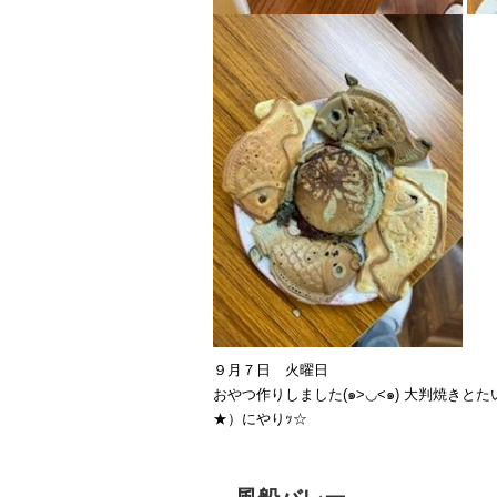
９月７日 火曜日
おやつ作りしました(๑>◡<๑) 大判焼き
★）にやりｯ☆