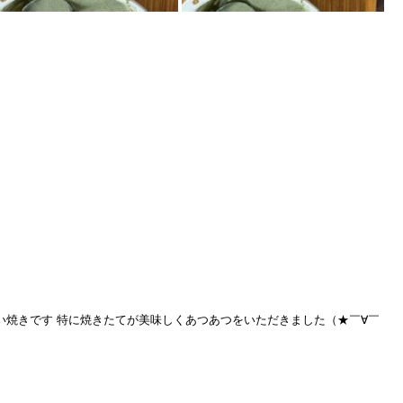
とたい焼きです 特に焼きたてが美味しくあつあつをいただきました（★￣∀￣