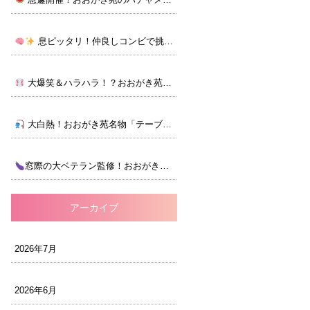
息ピッタリ！仲良しコンビで挑むカード合わせ脳トレ
大爆笑＆ハラハラ！？おおがき苑の大キャッチボール大会！
大白熱！おおがき苑名物「テーブルフィッシング」大会！
窓際の大ベテラン監修！おおがき苑のナス大収穫祭
アーカイブ
2026年7月
2026年6月