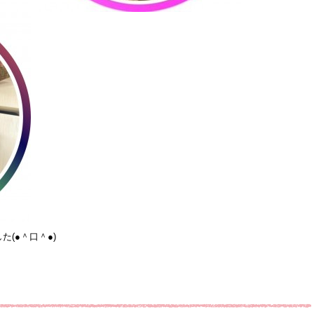
(●＾口＾●)