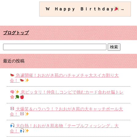
W Ｈａｐｐｙ Ｂｉｒｔｈｄａｙ
→
ブログトップ
最近の投稿
急遽開催！おおがき苑のハチャメチャ大スイカ割り大
会！
息ピッタリ！仲良しコンビで挑むカード合わせ脳トレ
大爆笑＆ハラハラ！？おおがき苑の大キャッチボール大
会！
大白熱！おおがき苑名物「テーブルフィッシング」大
会！