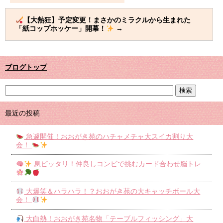
【大熱狂】予定変更！まさかのミラクルから生まれた
「紙コップホッケー」開幕！
→
ブログトップ
最近の投稿
急遽開催！おおがき苑のハチャメチャ大スイカ割り大
会！
息ピッタリ！仲良しコンビで挑むカード合わせ脳トレ
大爆笑＆ハラハラ！？おおがき苑の大キャッチボール大
会！
大白熱！おおがき苑名物「テーブルフィッシング」大