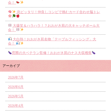
会！
息ピッタリ！仲良しコンビで挑むカード合わせ脳トレ
大爆笑＆ハラハラ！？おおがき苑の大キャッチボール大
会！
大白熱！おおがき苑名物「テーブルフィッシング」大
会！
窓際の大ベテラン監修！おおがき苑のナス大収穫祭
アーカイブ
2026年7月
2026年6月
2026年5月
2026年4月