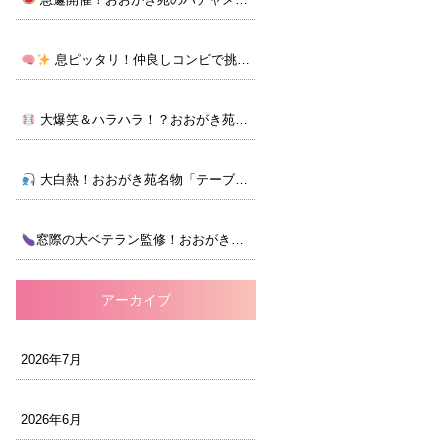
息ピッタリ！仲良しコンビで挑むカード合わせ脳トレ
大爆笑＆ハラハラ！？おおがき苑の大キャッチボール大会！
大白熱！おおがき苑名物「テーブルフィッシング」大会！
窓際の大ベテラン監修！おおがき苑のナス大収穫祭
アーカイブ
2026年7月
2026年6月